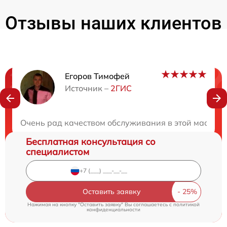
Отзывы наших клиентов
Егоров Тимофей
Нужна консультация?
Источник –
2ГИС
Закажите бесплатную консультацию
Очень рад качеством обслуживания в этой мастерс
Бесплатная консультация со
специалистом
Оставить заявку
Нажимая на кнопку "Оставить заявку" Вы соглашаетесь c
политикой
конфиденциальности